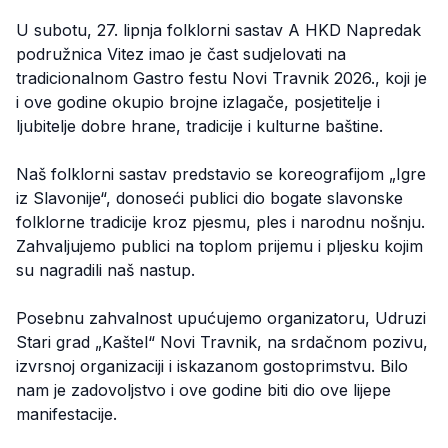
U subotu, 27. lipnja folklorni sastav A HKD Napredak
podružnica Vitez imao je čast sudjelovati na
tradicionalnom Gastro festu Novi Travnik 2026., koji je
i ove godine okupio brojne izlagače, posjetitelje i
ljubitelje dobre hrane, tradicije i kulturne baštine.
Naš folklorni sastav predstavio se koreografijom „Igre
iz Slavonije“, donoseći publici dio bogate slavonske
folklorne tradicije kroz pjesmu, ples i narodnu nošnju.
Zahvaljujemo publici na toplom prijemu i pljesku kojim
su nagradili naš nastup.
Posebnu zahvalnost upućujemo organizatoru, Udruzi
Stari grad „Kaštel“ Novi Travnik, na srdačnom pozivu,
izvrsnoj organizaciji i iskazanom gostoprimstvu. Bilo
nam je zadovoljstvo i ove godine biti dio ove lijepe
manifestacije.