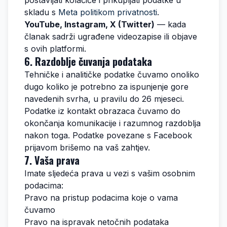
postavljati kolačiće i prikupljati podatke u
skladu s
Meta politikom privatnosti
.
YouTube, Instagram, X (Twitter)
— kada
članak sadrži ugrađene videozapise ili objave
s ovih platformi.
6. Razdoblje čuvanja podataka
Tehničke i analitičke podatke čuvamo onoliko
dugo koliko je potrebno za ispunjenje gore
navedenih svrha, u pravilu do 26 mjeseci.
Podatke iz kontakt obrazaca čuvamo do
okončanja komunikacije i razumnog razdoblja
nakon toga. Podatke povezane s Facebook
prijavom brišemo na vaš zahtjev.
7. Vaša prava
Imate sljedeća prava u vezi s vašim osobnim
podacima:
Pravo na pristup podacima koje o vama
čuvamo
Pravo na ispravak netočnih podataka