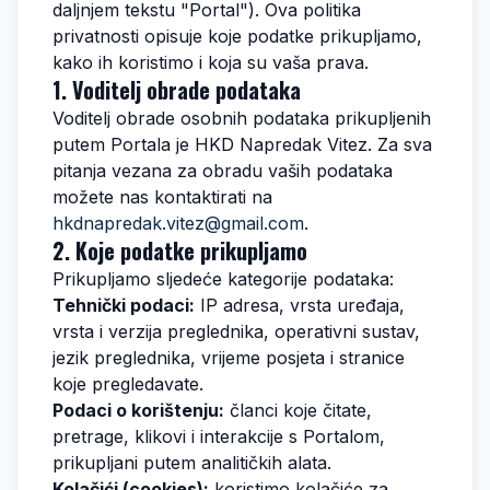
daljnjem tekstu "Portal"). Ova politika
privatnosti opisuje koje podatke prikupljamo,
kako ih koristimo i koja su vaša prava.
1. Voditelj obrade podataka
Voditelj obrade osobnih podataka prikupljenih
putem Portala je
HKD Napredak Vitez
. Za sva
pitanja vezana za obradu vaših podataka
možete nas kontaktirati na
hkdnapredak.vitez@gmail.com
.
2. Koje podatke prikupljamo
Prikupljamo sljedeće kategorije podataka:
Tehnički podaci:
IP adresa, vrsta uređaja,
vrsta i verzija preglednika, operativni sustav,
jezik preglednika, vrijeme posjeta i stranice
koje pregledavate.
Podaci o korištenju:
članci koje čitate,
pretrage, klikovi i interakcije s Portalom,
prikupljani putem analitičkih alata.
Kolačići (cookies):
koristimo kolačiće za