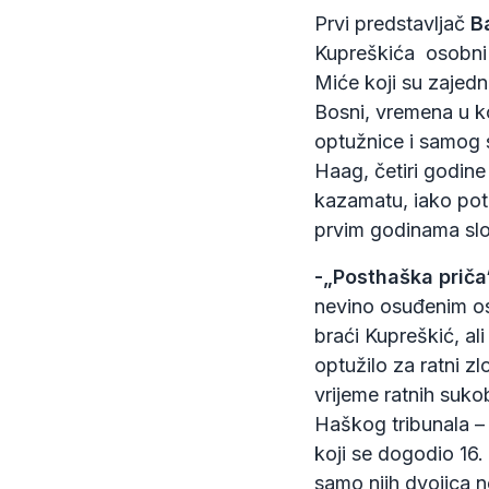
Prvi predstavljač
B
Kupreškića osobni d
Miće koji su zajedn
Bosni, vremena u k
optužnice i samog 
Haag, četiri godine
kazamatu, iako pot
prvim godinama sl
-„Posthaška priča
nevino osuđenim os
braći Kupreškić, ali
optužilo za ratni z
vrijeme ratnih suko
Haškog tribunala – 
koji se dogodio 16
samo njih dvojica n