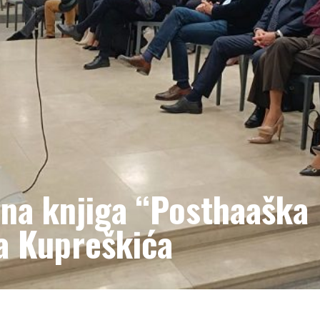
ena knjiga “Posthaaška
a Kupreškića