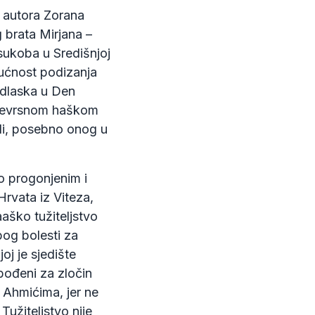
“ autora Zorana
 brata Mirjana –
 sukoba u Središnjoj
gućnost podizanja
odlaska u Den
vojevrsnom haškom
di, posebno onog u
no progonjenim i
rvata iz Viteza,
Haaško tužiteljstvo
bog bolesti za
oj je sjedište
bođeni za zločin
 Ahmićima, jer ne
užiteljstvo nije