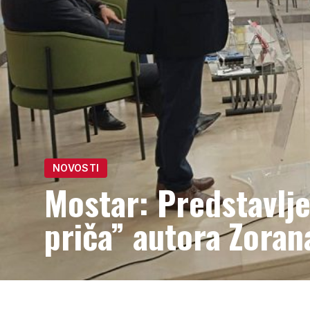
NOVOSTI
Mostar: Predstavlj
priča” autora Zoran