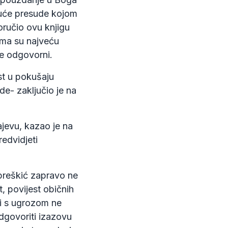
juće presude kojom
oručio ovu knjigu
jima su najveću
nje odgovorni.
st u pokušaju
de- zaključio je na
rajevu, kazao je na
redvidjeti
preškić zapravo ne
t, povijest običnih
eni s ugrozom ne
odgovoriti izazovu