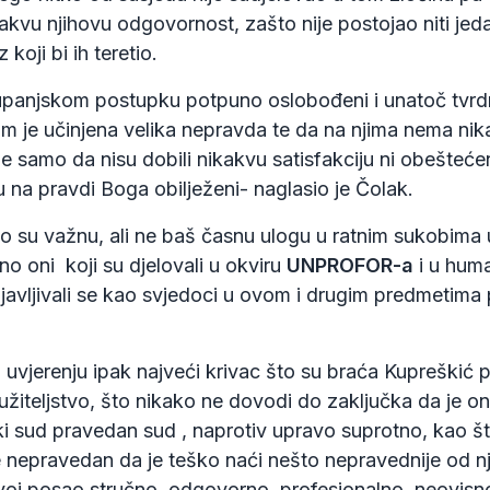
akvu njihovu odgovornost, zašto nije postojao niti je
koji bi ih teretio.
upanjskom postupku potpuno oslobođeni i unatoč tvrdn
m je učinjena velika nepravda te da na njima nema nika
e samo da nisu dobili nikakvu satisfakciju ni obešteće
 na pravdi Boga obilježeni- naglasio je Čolak.
ko su važnu, ali ne baš časnu ulogu u ratnim sukobima 
no oni koji su djelovali u okviru
UNPROFOR-a
i u huma
ojavljivali se kao svjedoci u ovom i drugim predmetim
jerenju ipak najveći krivac što su braća Kupreškić p
užiteljstvo, što nikako ne dovodi do zaključka da je ono 
ki sud pravedan sud , naprotiv upravo suprotno, kao št
je nepravedan da je teško naći nešto nepravednije od 
 svoj posao stručno, odgovorno, profesionalno, neovisno