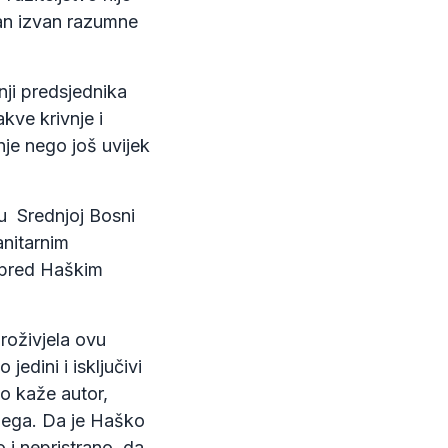
dan izvan razumne
ji predsjednika
kve krivnje i
nje nego još uvijek
u Srednjoj Bosni
nitarnim
a pred Haškim
roživjela ovu
jedini i isključivi
o kaže autor,
njega. Da je Haško
 i nepristrano, da