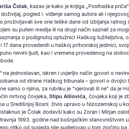
ariša Čolak
, kazao je kako je knjiga „Posthaška priča
oživljaj, pogled i viđenje samog autora ali i njegovog
o proživljavali sve one teške dane od izbijanja ratnog
ojem su putem medija ili na drugi način saznali za mo
saznanja o podignutoj optužnici Haškog tužiteljstva, 
 i 17 dana provedenih u haškoj pritvorskoj jedinici, s
puno nevini ljudi, kao i vremena provedenog na slobo
obode.
“
na jednostavan, iskren i uvjerljiv način govori o nevi
obama od strane Haškog tribunala – govori o dvojici H
 ne samo o njima, za rubriku je “vjerovali ili ne“ da je 
ločin mrtvog čovjeka,
Stipu Alilovića,
čovjeka koji je z
ba u Središnjoj Bosni živio upravo u Nizozemskoj u koj
istaknuo je Čolak dodavši kako su Zoran i Mirjan oslo
. travnja 1993. godine nad bošnjačkim stanovništvom u
ego nitko od susjeda nije sudjelovao u tom zločinu pa T