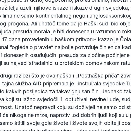
ražitelja uzeli njihove iskaze i iskaze drugih svjedoka,
ravilima ne samo kontinentalnog nego i anglosaksonsko
og progona. Ali unatoč tome da je Haški sud bio objek
ajuća presuda morala je biti donesena u razumnom rok
i 17 dana provedenih u haškom pritvoru- kazao je Čola
bunal “ogledalo pravde“ najbolje potvrđuje činjenica ka
i donesenih osuđujućih presuda za zločine počinjene
i su najveći stradalnici u proteklom domovinskom ratu
drugi razlozi što je ova haška i „Posthaška priča“ zav
 tajna služba
AID
pripremala je i instruirala svjedoke T
lo kakvih posljedica za takav gnjusan čin. Jednako ta
a koji su lažno svjedočili i optuživali nevine ljude, su
ost. Unatoč nepravdi koju su doživjeli ne samo od 
Mića nikoga ne mrze, naprotiv ,od dobrih ljudi koji su 
o štitili svoje gole živote i živote svojih obitelji posta
 naglašeno da je njihova vjera, ustrajnost i neizmjer