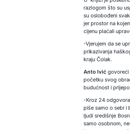
razlogom što su us
su oslobođeni svake
jer prostor na koje
cijenu plaćali uprav
-Vjerujem da se up
prikazivanja haškog
kraju Čolak.
Anto Ivić
govoreći o
početku svog obra
budućnost i prijepor
-Kroz 24 odgovora 
piše samo o sebi i 
ljudi središnje Bosn
samo osobnom, nego 