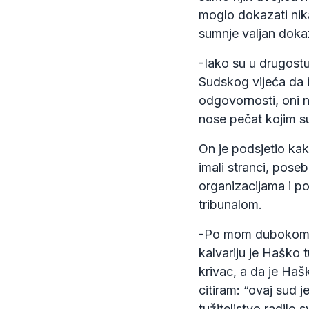
moglo dokazati nik
sumnje valjan dokaz 
-Iako su u drugost
Sudskog vijeća da i
odgovornosti, oni n
nose pečat kojim su
On je podsjetio ka
imali stranci, poseb
organizacijama i p
tribunalom.
-Po mom dubokom uv
kalvariju je Haško t
krivac, a da je Haš
citiram: “ovaj sud 
tužiteljstvo radilo