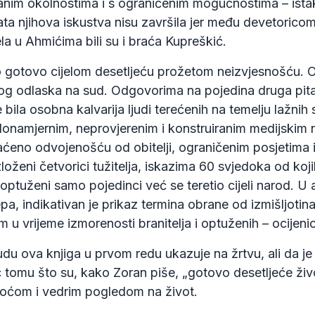
nim okolnostima i s ograničenim mogućnostima – istak
ta njihova iskustva nisu završila jer među devetorico
la u Ahmićima bili su i braća Kupreškić.
o gotovo cijelom desetljeću prožetom neizvjesnošću. 
g odlaska na sud. Odgovorima na pojedina druga pitanj
bila osobna kalvarija ljudi terećenih na temelju lažnih
lonamjernim, neprovjerenim i konstruiranim medijskim na
raćeno odvojenošću od obitelji, ograničenim posjetim
loženi četvorici tužitelja, iskazima 60 svjedoka od koji
i optuženi samo pojedinci već se teretio cijeli narod. U 
jepa, indikativan je prikaz termina obrane od izmišljotin
u vrijeme izmorenosti branitelja i optuženih – ocijenio 
u ova knjiga u prvom redu ukazuje na žrtvu, ali da je
č tomu što su, kako Zoran piše, „gotovo desetljeće života
rnoćom i vedrim pogledom na život.