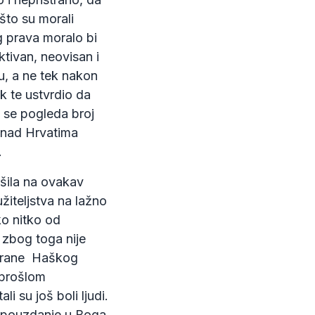
 što su morali
g prava moralo bi
tivan, neovisan i
u, a ne tek nakon
k te ustvrdio da
d se pogleda broj
 nad Hrvatima
.
ršila na ovakav
užiteljstva na lažno
ko nitko od
d zbog toga nije
strane Haškog
u prošlom
li su još boli ljudi.
no pouzdanje u Boga