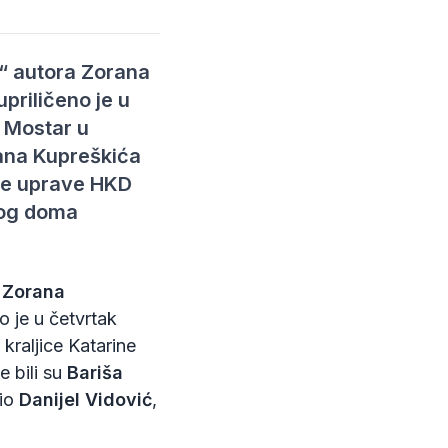
a“ autora Zorana
priličeno je u
 Mostar u
jana Kupreškića
šnje uprave HKD
kog doma
a
Zorana
 je u četvrtak
i kraljice Katarine
e bili su
Bariša
bio
Danijel Vidović
,