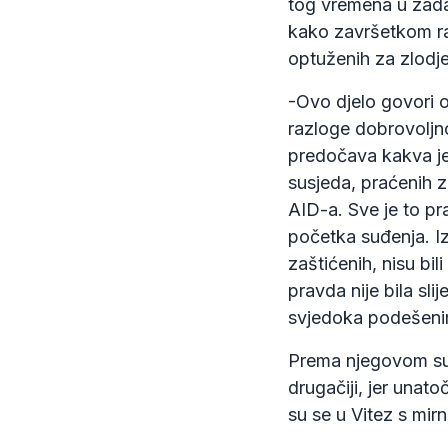
tog vremena u zada
kako završetkom ra
optuženih za zlodje
-Ovo djelo govori 
razloge dobrovoljno
predočava kakva je 
susjeda, praćenih z
AID-a. Sve je to p
početka suđenja. Iz
zaštićenih, nisu bil
pravda nije bila sli
svjedoka podešenim 
Prema njegovom sud
drugačiji, jer unato
su se u Vitez s mi