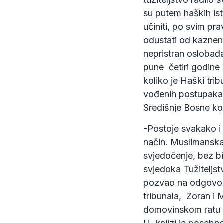
su putem haških ist
učiniti, po svim p
odustati od kaznen
nepristran oslobađ
pune četiri godine 
koliko je Haški tri
vođenih postupaka 
Središnje Bosne koj
-Postoje svakako i 
način. Muslimanska
svjedočenje, bez bi
svjedoka Tužiteljstv
pozvao na odgovorn
tribunala, Zoran i 
domovinskom ratu sam
U knjizi je posebno