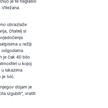
nuo je te naglasio
m Vitežana
Ono obrazlaže
a, čitatelj si
 svjedočenja
tpisima u režiji
a i odgodama
h je čak 40 bilo
atmosferi u kojoj
a u iskazima
je Ivić.
 njegov dojam je
 izgubili“, vratili