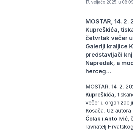
17. veljače 2025. u 08:0
MOSTAR, 14. 2. 2
Kupreškića, tisk
četvrtak večer 
Galeriji kraljic
predstavljači knj
Napredak, a mode
herceg…
MOSTAR, 14. 2. 202
Kupreškića,
tiskan
večer u organizacij
Kosača. Uz autora 
Čolak
i
Anto Ivić
, 
ravnatelj Hrvatsko