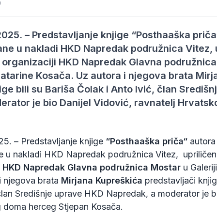
9
025. – Predstavljanje knjige “Posthaaška prič
ane u nakladi HKD Napredak podružnica Vitez, u
u organizaciji HKD Napredak Glavna podružnica
e Katarine Kosača. Uz autora i njegova brata Mir
ige bili su Bariša Čolak i Anto Ivić, član Sredi
rator je bio Danijel Vidović, ravnatelj Hrvats
5. – Predstavljanje knjige
“Posthaaška priča“
autor
e u nakladi HKD Napredak podružnica Vitez, upriličeno
i
HKD Napredak Glavna podružnica Mostar
u Galerij
i njegova brata
Mirjana Kupreškića
predstavljači knjig
član Središnje uprave HKD Napredak, a moderator je 
g doma herceg Stjepan Kosača.