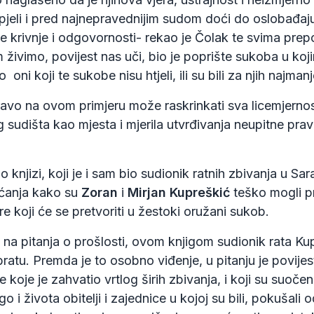
pjeli i pred najnepravednijim sudom doći do oslobađa
 krivnje i odgovornosti- rekao je Čolak te svima prep
m živimo, povijest nas uči, bio je poprište sukoba u ko
o oni koji te sukobe nisu htjeli, ili su bili za njih najma
ravo na ovom primjeru može raskrinkati sva licemjerno
 sudišta kao mjesta i mjerila utvrđivanja neupitne prav
 knjizi, koji je i sam bio sudionik ratnih zbivanja u Sa
ćanja kako su
Zoran
i
Mirjan Kupreškić
teško mogli p
e koji će se pretvoriti u žestoki oružani sukob.
na pitanja o prošlosti, ovom knjigom sudionik rata Ku
bratu. Premda je to osobno viđenje, u pitanju je povijes
e koje je zahvatio vrtlog širih zbivanja, i koji su suoč
i života obitelji i zajednice u kojoj su bili, pokušali 