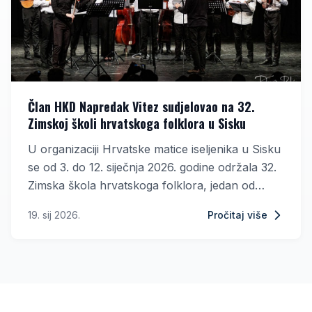
Član HKD Napredak Vitez sudjelovao na 32.
Zimskoj školi hrvatskoga folklora u Sisku
U organizaciji Hrvatske matice iseljenika u Sisku
se od 3. do 12. siječnja 2026. godine održala 32.
Zimska škola hrvatskoga folklora, jedan od
najuglednijih međunarodnih edukativnih
19. sij 2026.
Pročitaj više
programa posvećenih očuvanju i promicanju
hrvatske tradicijske kulture. U programu je
sudjelovalo više od 127 sudionika iz Argentine,
Sjedinjenih Američkih Država, Švicarske,
Njemačke, Austrije, Srbije, Bosne i Hercegovine