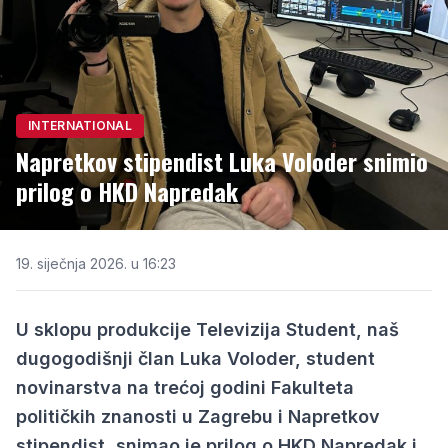
INTERNATIONAL
Napretkov stipendist Luka Voloder snimio
prilog o HKD Napredak
19. siječnja 2026. u 16:23
U sklopu produkcije Televizija Student, naš
dugogodišnji član Luka Voloder, student
novinarstva na trećoj godini Fakulteta
političkih znanosti u Zagrebu i Napretkov
stipendist, snimao je prilog o HKD Napredak i