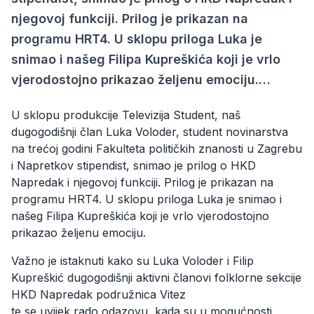
njegovoj funkciji. Prilog je prikazan na
programu HRT4. U sklopu priloga Luka je
snimao i našeg Filipa Kupreškića koji je vrlo
vjerodostojno prikazao željenu emociju.…
U sklopu produkcije Televizija Student, naš
dugogodišnji član Luka Voloder, student novinarstva
na trećoj godini Fakulteta političkih znanosti u Zagrebu
i Napretkov stipendist, snimao je prilog o HKD
Napredak i njegovoj funkciji. Prilog je prikazan na
programu HRT4. U sklopu priloga Luka je snimao i
našeg Filipa Kupreškića koji je vrlo vjerodostojno
prikazao željenu emociju.
Važno je istaknuti kako su Luka Voloder i Filip
Kupreškić dugogodišnji aktivni članovi folklorne sekcije
HKD Napredak podružnica Vitez
te se uvijek rado odazovu, kada su u mogućnosti,