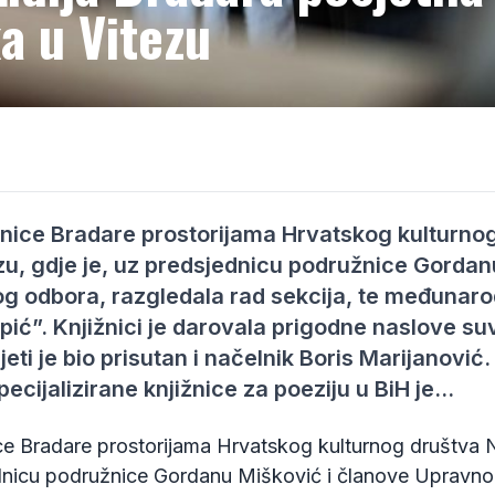
a u Vitezu
dnice Bradare prostorijama Hrvatskog kulturno
u, gdje je, uz predsjednicu podružnice Gordan
g odbora, razgledala rad sekcija, te međunaro
pić”. Knjižnici je darovala prigodne naslove 
jeti je bio prisutan i načelnik Boris Marijanović.
ecijalizirane knjižnice za poeziju u BiH je…
ce Bradare prostorijama Hrvatskog kulturnog društva 
ednicu podružnice Gordanu Mišković i članove Upravn