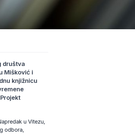
g društva
u Mišković i
dnu knjižnicu
suvremene
 Projekt
Napredak u Vitezu,
og odbora,