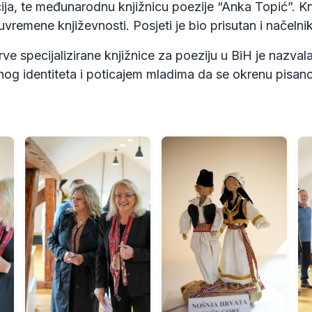
ija, te međunarodnu knjižnicu poezije “Anka Topić”. Knj
vremene književnosti. Posjeti je bio prisutan i načelni
rve specijalizirane knjižnice za poeziju u BiH je nazva
nog identiteta i poticajem mladima da se okrenu pisanoj 