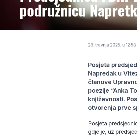
podružnicu Napretk
28. travnja 2025. u 12:58
Posjeta predsje
Napredak u Vitez
članove Upravno
poezije “Anka To
književnosti. Pos
otvorenja prve sp
Posjeta predsjedni
gdje je, uz predsj