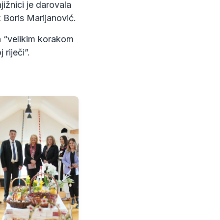
ižnici je darovala
k Boris Marijanović.
la “velikim korakom
riječi”.