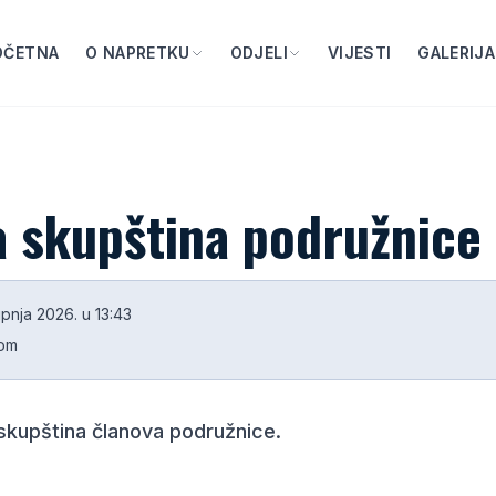
OČETNA
O NAPRETKU
ODJELI
VIJESTI
GALERIJA
a skupština podružnice
lipnja 2026. u 13:43
dom
skupština članova podružnice.