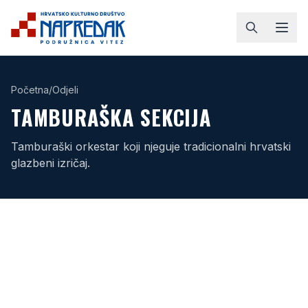
Početna
/
Odjeli
TAMBURAŠKA SEKCIJA
Tamburaški orkestar koji njeguje tradicionalni hrvatski
glazbeni izričaj.