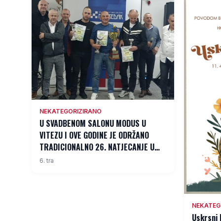
NEKATEGORIZIRANO
U SVADBENOM SALONU MODUS U
VITEZU I OVE GODINE JE ODRŽANO
TRADICIONALNO 26. NATJECANJE U
TUCANJA JAJA
6. tra
NEKATEG
Uskrsni 