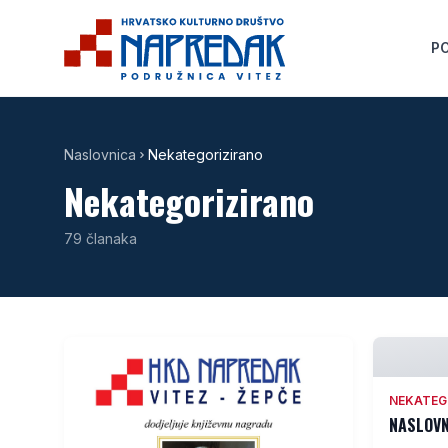
P
Naslovnica
Nekategorizirano
Nekategorizirano
79
članaka
NEKATEG
NASLOVN