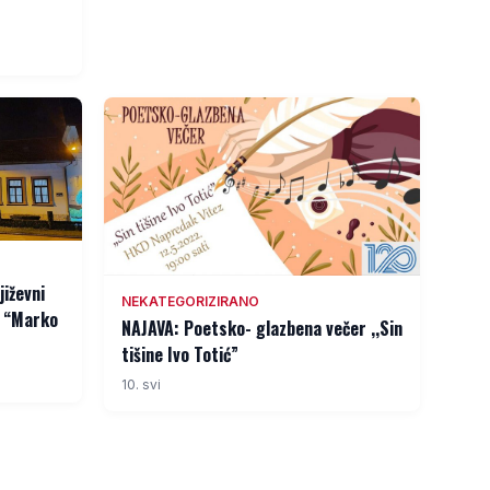
jiževni
NEKATEGORIZIRANO
e “Marko
NAJAVA: Poetsko- glazbena večer ,,Sin
tišine Ivo Totić”
10. svi