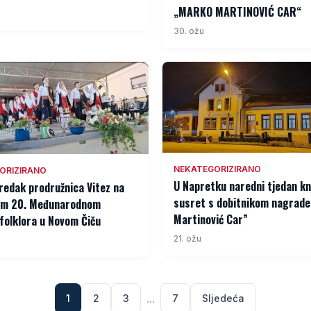
„MARKO MARTINOVIĆ CAR“
30. ožu
NEKATEGORIZIRANO
ORIZIRANO
U Napretku naredni tjedan kn
edak prodružnica Vitez na
susret s dobitnikom nagrad
nom 20. Međunarodnom
Martinović Car”
folklora u Novom Čiču
21. ožu
...
1
2
3
7
Sljedeća