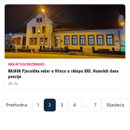
NEKATEGORIZIRANO
NAJAVA Pjesnička večer u Vitezu u sklopu XXII. Humskih dana
poezije
26. lis
...
Prethodna
1
2
3
4
7
Sljedeća