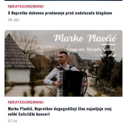
NEKATEGORIZIRANO
U Napretku duhovno predavanje pred nadolazeće blagdane
26. stu
NEKATEGORIZIRANO
Marko Plavčić, Napretkov dugogodišnji član najavljuje svoj
veliki Solistički koncert
27. lis