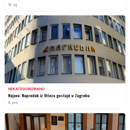
15. sij
NEKATEGORIZIRANO
Najava: Napredak iz Viteza gostuje u Zagrebu
6. pro