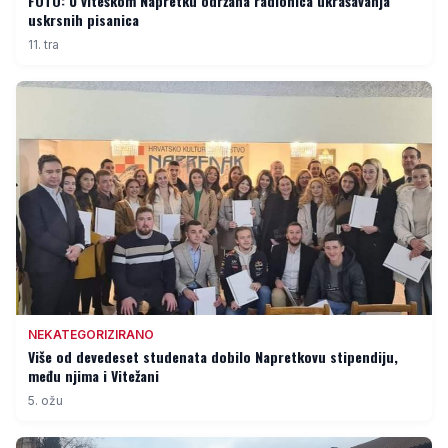
FOTO: U viteškom Napretku održana radionica ukrašavanja
uskrsnih pisanica
11. tra
NEKATEGORIZIRANO
Više od devedeset studenata dobilo Napretkovu stipendiju,
među njima i Vitežani
5. ožu