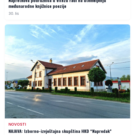
Napretkova podružnica u Vitezu radi na utemeljenju
međunarodne knjižnice poezije
30. lis
NOVOSTI
NAJAVA: Izborno-izvještajna skupština HKD “Napredak”