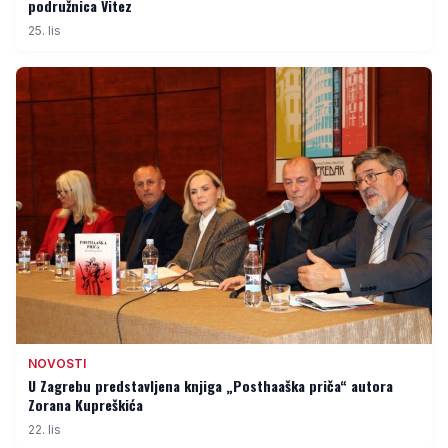
podružnica Vitez
25. lis
NOVOSTI
U Zagrebu predstavljena knjiga „Posthaaška priča“ autora
Zorana Kupreškića
22. lis