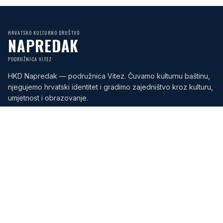
HRVATSKO KULTURNO DRUŠTVO
NAPREDAK
PODRUŽNICA VITEZ
HKD Napredak — podružnica Vitez. Čuvamo kulturnu baštinu,
njegujemo hrvatski identitet i gradimo zajedništvo kroz kulturu,
umjetnost i obrazovanje.
KATEGORIJE
Novosti
Događaji
Uncategorised
Business