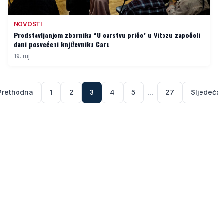
NOVOSTI
Predstavljanjem zbornika “U carstvu priče” u Vitezu započeli
dani posvećeni književniku Caru
19. ruj
...
Prethodna
1
2
3
4
5
27
Sljedeć