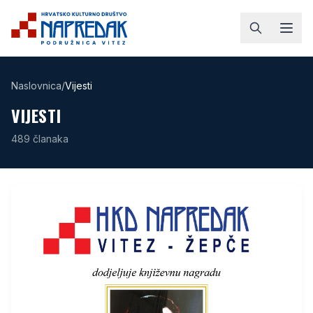
Naslovnica
/
Vijesti
VIJESTI
489
članaka